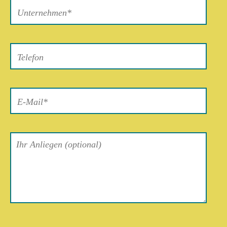
lasse
dieses
Feld
leer.