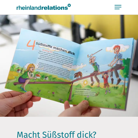
Bitte
beachten
Sie,
dass
diese
Seite
ein
Zugänglichkeitssystem
verwendet.
Macht Süßstoff dick?