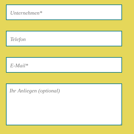
lasse
dieses
Feld
leer.