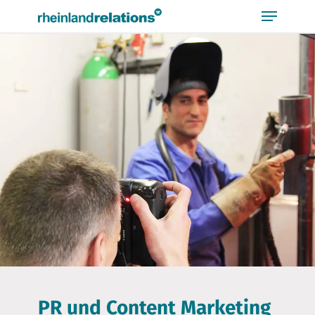
Bitte
beachten
Sie,
dass
diese
Seite
ein
Zugänglichkeitssystem
verwendet.
PR und Content Marketing