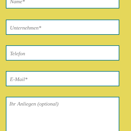
Bitte
lasse
dieses
Feld
leer.