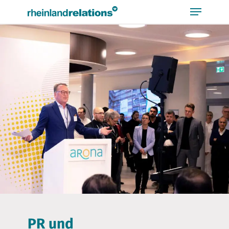
Bitte
beachten
Sie,
dass
diese
Seite
ein
Zugänglichkeitssystem
verwendet.
PR und