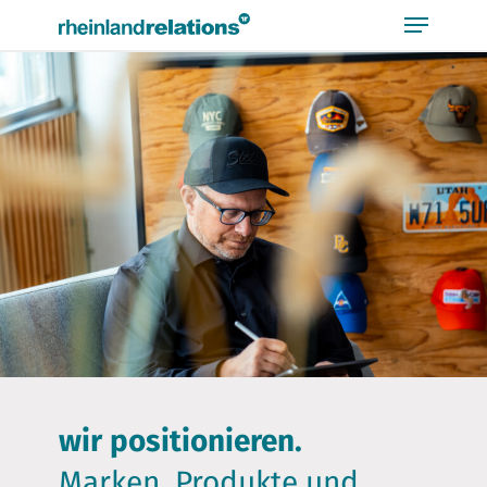
Bitte
beachten
Sie,
dass
diese
Seite
ein
Zugänglichkeitssystem
verwendet.
wir positionieren.
Marken, Produkte und