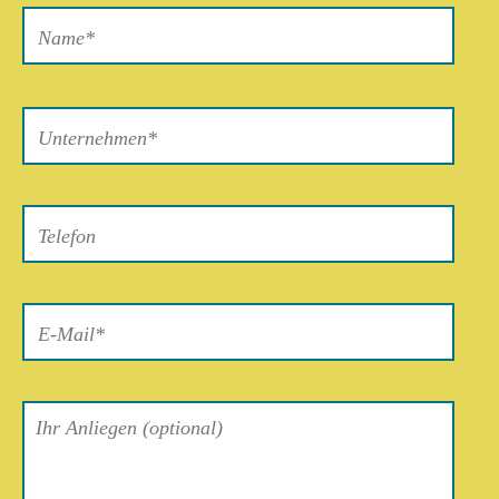
Bitte
lasse
dieses
Feld
leer.