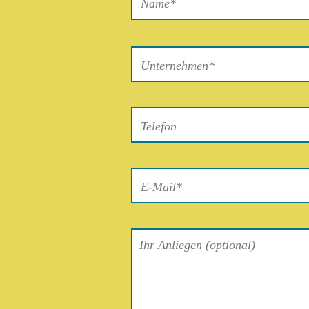
Bitte
lasse
dieses
Feld
leer.