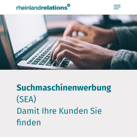
Bitte
beachten
Sie,
dass
diese
Seite
ein
Suchmaschinenwerbung
Zugänglichkeitssystem
verwendet.
(SEA)
Damit Ihre Kunden Sie
finden