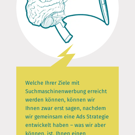
Wettbewerber nachahmen, sondern die
Sinn, wenn Sie sich nicht sicher sind,
PPC-Arbeit Ihrer Wettbewerber
welche Ergebnisse Sie von einem
analysieren und wertvolle Rückschlüsse
Keyword erwarten können. In dem Fall
auf die Ausrichtung Ihrer Adwords-
ordnen wir dieser Kampagne zu Beginn
Kampagne ziehen.
weniger Ausgaben zu. Sobald wir sehen,
welche Anzeige besser performt, können
Sie je nach Bedarf mehr Budget
zuweisen.
Welche Ihrer Ziele mit
Suchmaschinenwerbung erreicht
werden können, können wir
Ihnen zwar erst sagen, nachdem
wir gemeinsam eine Ads Strategie
entwickelt haben – was wir aber
können, ist, Ihnen einen