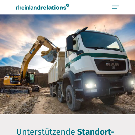
Bitte
beachten
Sie,
dass
diese
Seite
ein
Zugänglichkeitssystem
verwendet.
Unterstützende
Standort-