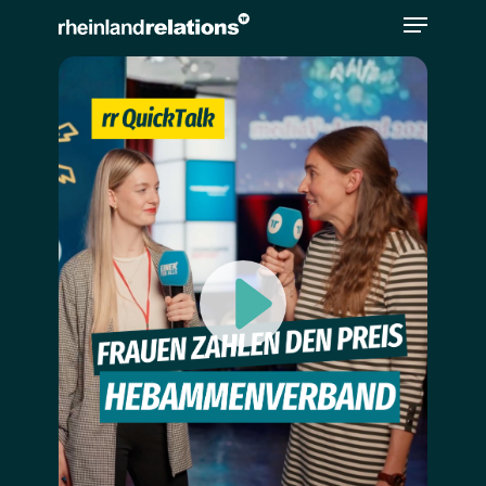
Bitte
beachten
Sie,
dass
diese
Seite
ein
Zugänglichkeitssystem
verwendet.