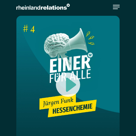
Bitte
beachten
Sie,
dass
diese
Seite
ein
Zugänglichkeitssystem
verwendet.