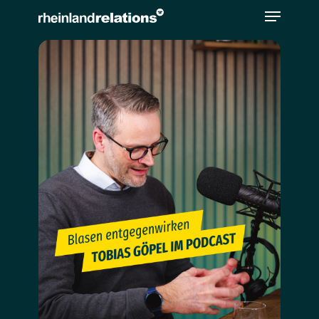
Bitte
beachten
Sie,
dass
diese
Seite
ein
Zugänglichkeitssystem
verwendet.