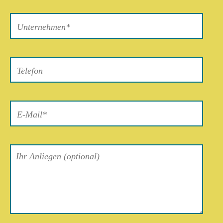
Bitte
lasse
dieses
Feld
leer.