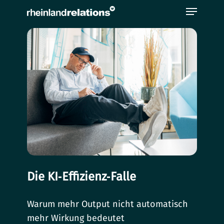
Bitte
beachten
Sie,
dass
diese
Seite
ein
Zugänglichkeitssystem
verwendet.
Die KI‑Effizienz‑Falle
Warum mehr Output nicht automatisch
mehr Wirkung bedeutet