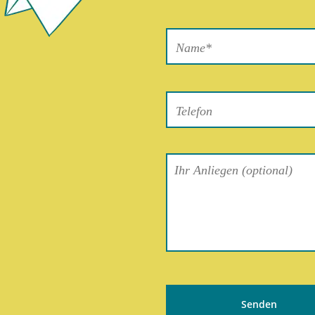
Bitte
lasse
dieses
Feld
leer.