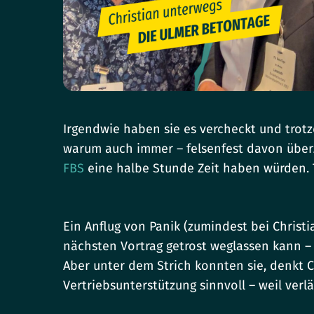
F10,
um
zum
Zugänglichkeitsmenü
zu
gelangen.
Irgendwie haben sie es vercheckt und trotz
warum auch immer – felsenfest davon überze
FBS
eine halbe Stunde Zeit haben würden. 
Ein Anflug von Panik (zumindest bei Christi
nächsten Vortrag getrost weglassen kann – 
Aber unter dem Strich konnten sie, denkt 
Vertriebsunterstützung sinnvoll – weil verl