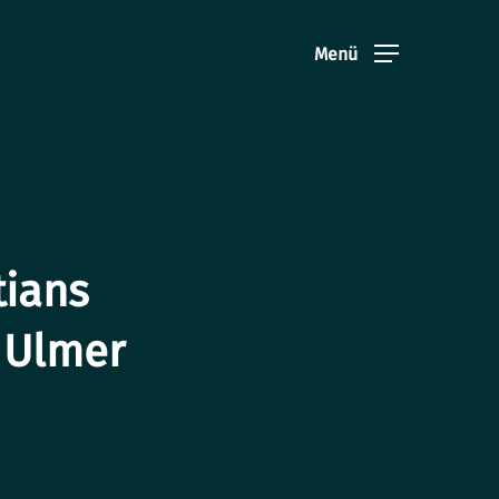
Menü
tians
 Ulmer