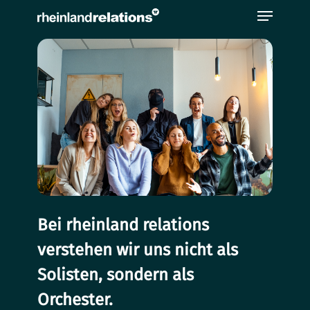
Bitte
beachten
Sie,
dass
diese
Seite
ein
Zugänglichkeitssystem
verwendet.
Bei rheinland relations
verstehen wir uns nicht als
Solisten, sondern als
Orchester.