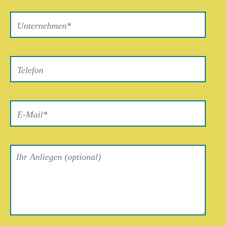
Bitte
lasse
dieses
Feld
leer.