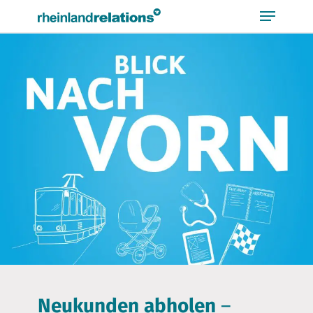
Bitte
beachten
Sie,
dass
diese
Seite
ein
Zugänglichkeitssystem
verwendet.
Neukunden abholen
–