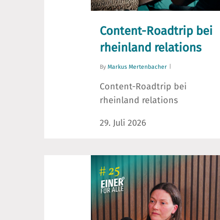
F10,
um
zum
Content-Roadtrip bei
Zugänglichkeitsmenü
rheinland relations
zu
By
Markus Mertenbacher
gelangen.
Content-Roadtrip bei
rheinland relations
29. Juli 2026