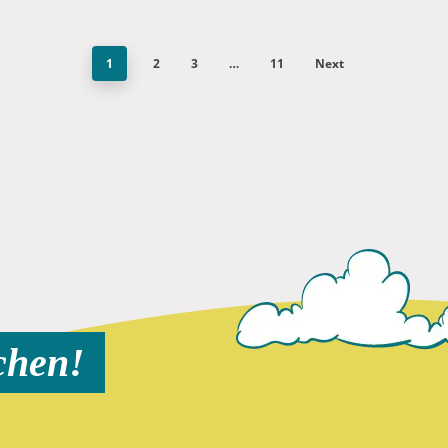
1
2
3
…
11
Next
chen!