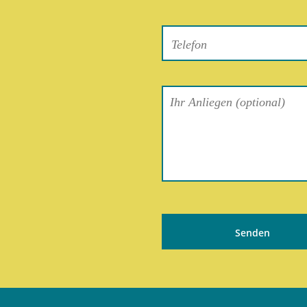
Bitte
lasse
dieses
Feld
leer.