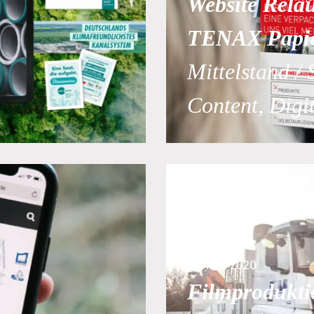
Website Rela
TENAX Papie
Mittelstand / 
Content, Digi
25. Mai 2020
Filmprodukti