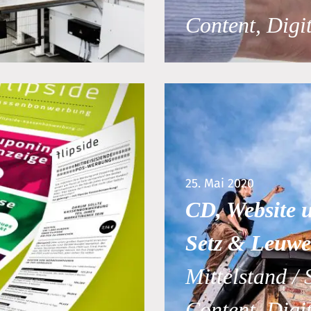
Content, Digi
25. Mai 2020
CD, Website
Setz & Leuwe
Mittelstand / 
Content, Digi