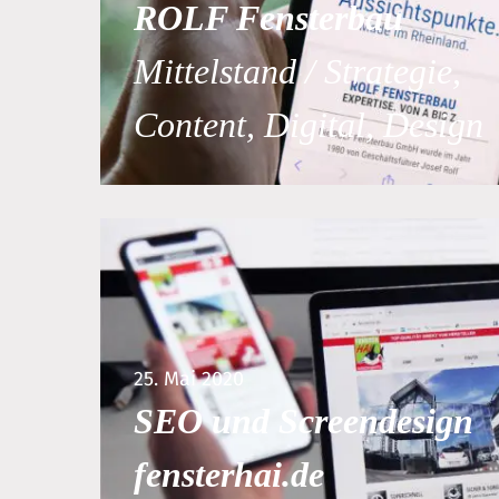
ROLF Fensterbau
Mittelstand / Strategie,
Content, Digital, Design
25. Mai 2020
SEO und Screendesign
fensterhai.de