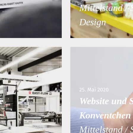
Mittelstand / 
Design
25. Mai 2020
e
Website und 
Konventchen
Mittelstand / 