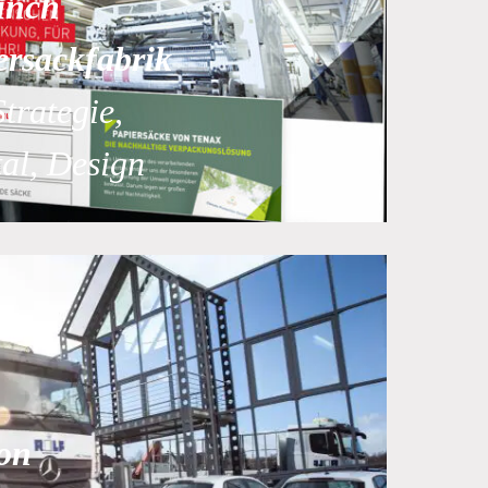
unch
rsackfabrik
Strategie,
tal, Design
on