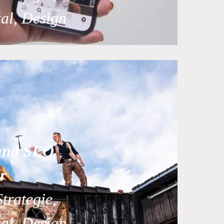
tal, Design
 und SEO
r
Strategie,
tal, Design