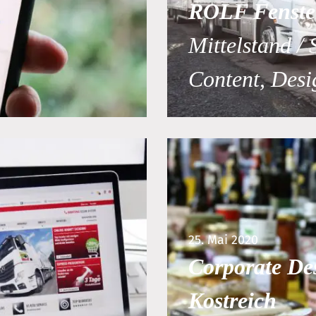
ROLF Fenste
Mittelstand / 
Content, Desi
25. Mai 2020
Corporate De
Kostreich