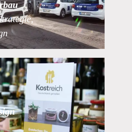
rbau
Strategie,
gn
sign