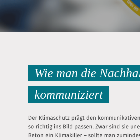
F10,
um
zum
Zugänglichkeitsmenü
zu
gelangen.
Wie man die Nachhalt
kommuniziert
Der Klimaschutz prägt den kommunikativen 
so richtig ins Bild passen. Zwar sind sie une
Beton ein Klimakiller – sollte man zumind