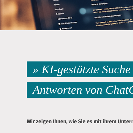
F10,
um
zum
Zugänglichkeitsmenü
zu
gelangen.
» KI-gestützte Such
Antworten von ChatG
Wir zeigen Ihnen, wie Sie es mit ihrem Unt